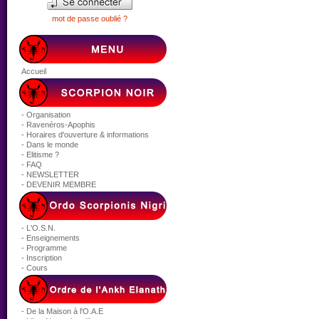
mot de passe oublié ?
Accueil
- Organisation
- Ravenéros-Apophis
- Horaires d'ouverture & informations
- Dans le monde
- Elitisme ?
- FAQ
- NEWSLETTER
- DEVENIR MEMBRE
- L'O.S.N.
- Enseignements
- Programme
- Inscription
- Cours
- De la Maison à l'O.A.E