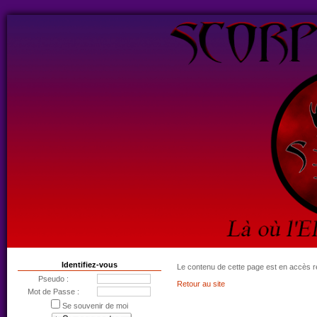
Identifiez-vous
Le contenu de cette page est en accès r
Pseudo :
Retour au site
Mot de Passe :
Se souvenir de moi