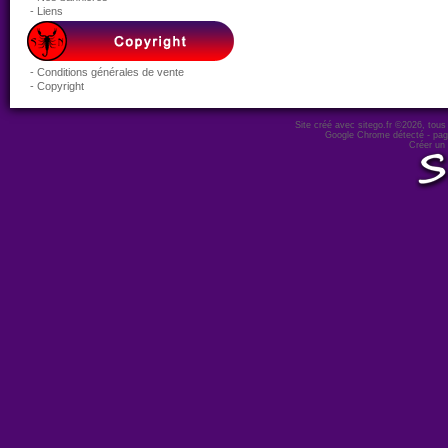
- Liens
- Conditions générales de vente
- Copyright
Site créé avec sitego.fr
©2026, tous d
Google Chrome détecté - pag
Créer un 