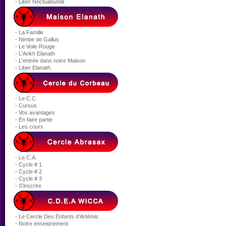
- Liber Noctuabundii
- La Famille
- Nimbe de Gallus
- Le Voile Rouge
- L'Ankh Elanath
- L'entrée dans notre Maison
- Liber Elanath
- Le C.C.
- Cursus
- Vos avantages
- En faire partie
- Les cours
- Le C.A.
- Cycle # 1
- Cycle # 2
- Cycle # 3
- S'inscrire
- Le Cercle Des Enfants d'Artémis
- Notre enseignement