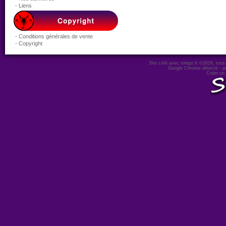
- Liens
- Conditions générales de vente
- Copyright
Site créé avec sitego.fr
©2026, tous d
Google Chrome détecté - pa
Créer un 