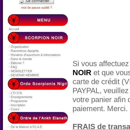
mot de passe oublié ?
Accueil
- Organisation
- Ravenéros-Apophis
- Horaires d'ouverture & informations
- Dans le monde
Si vous affectuez
- Elitisme ?
- FAQ
NOIR
et que vous
- NEWSLETTER
- DEVENIR MEMBRE
carte de crédit (
PAYPAL, veuillez 
- L'O.S.N.
- Enseignements
votre panier afin 
- Programme
- Inscription
paiement. Merci.
- Cours
FRAIS de transac
- De la Maison à l'O.A.E