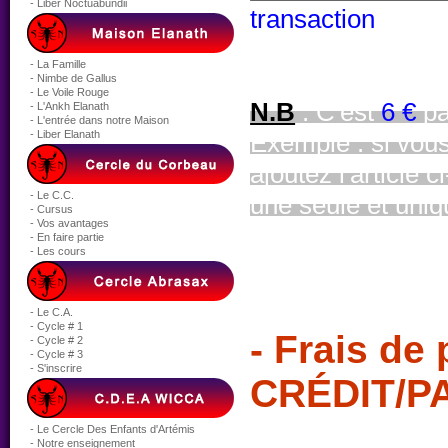
- Liber Noctuabundii
transaction
- La Famille
- Nimbe de Gallus
- Le Voile Rouge
N.B
: C'est
6 €
pa
- L'Ankh Elanath
- L'entrée dans notre Maison
- Liber Elanath
Exemple : si vous
ajoutez l'article 
- Le C.C.
une seule et uni
- Cursus
- Vos avantages
- En faire partie
- Les cours
- Le C.A.
- Cycle # 1
- Frais d
- Cycle # 2
- Cycle # 3
- S'inscrire
CRÉDIT/P
- Le Cercle Des Enfants d'Artémis
Prix: 6 €
- Notre enseignement